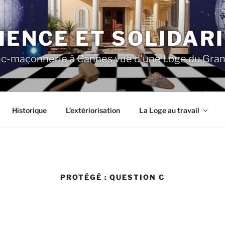
IENCE ET SOLIDAR
nc-maçonnerie à Cannes vue d'une Loge du Grand
Historique
L’extériorisation
La Loge au travail
PROTÉGÉ : QUESTION C