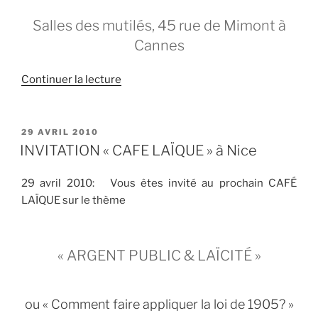
Salles des mutilés, 45 rue de Mimont à
Cannes
de
Continuer la lecture
« Fête
de
la
PUBLIÉ
29 AVRIL 2010
LE
laïcité
INVITATION « CAFE LAÏQUE » à Nice
à
Cannes »
29 avril 2010: Vous êtes invité au prochain CAFÉ
LAÏQUE sur le thème
« ARGENT PUBLIC & LAÏCITÉ »
ou « Comment faire appliquer la loi de 1905? »