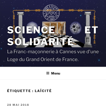
Aller
au
contenu
principal
SCIENCE ET
SOLIDARITÉ
La Franc-maçonnerie à Cannes vue d'une
Loge du Grand Orient de France.
Menu
ÉTIQUETTE :
LAÏCITÉ
PUBLIÉ
28 MAI 2018