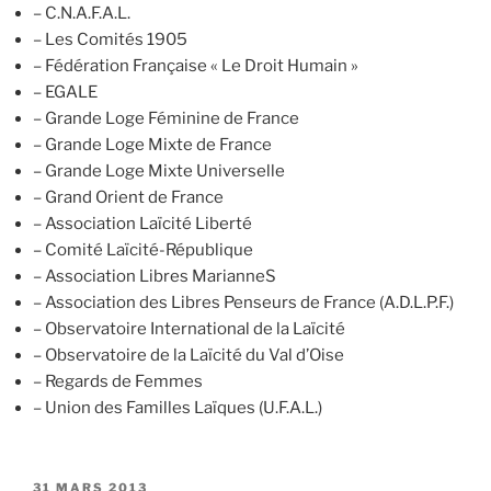
– C.N.A.F.A.L.
– Les Comités 1905
– Fédération Française « Le Droit Humain »
– EGALE
– Grande Loge Féminine de France
– Grande Loge Mixte de France
– Grande Loge Mixte Universelle
– Grand Orient de France
– Association Laïcité Liberté
– Comité Laïcité-République
– Association Libres MarianneS
– Association des Libres Penseurs de France (A.D.L.P.F.)
– Observatoire International de la Laïcité
– Observatoire de la Laïcité du Val d’Oise
– Regards de Femmes
– Union des Familles Laïques (U.F.A.L.)
PUBLIÉ
31 MARS 2013