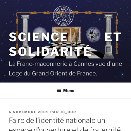
Aller
au
contenu
principal
SCIENCE ET
SOLIDARITÉ
La Franc-maçonnerie à Cannes vue d'une
Loge du Grand Orient de France.
Menu
PUBLIÉ
6 NOVEMBRE 2009
PAR
JC_DUR
LE
Faire de l’identité nationale un
espace d’ouverture et de fraternité