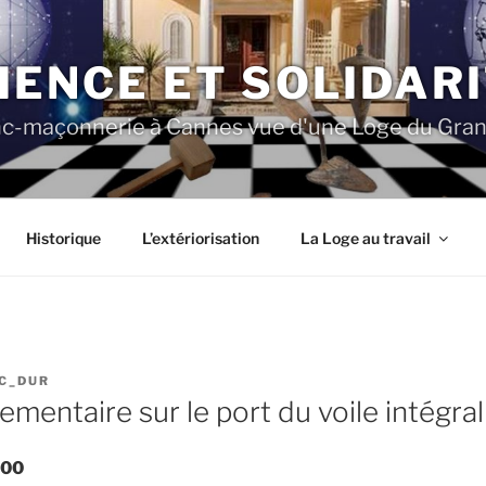
IENCE ET SOLIDAR
nc-maçonnerie à Cannes vue d'une Loge du Grand
Historique
L’extériorisation
La Loge au travail
JC_DUR
ementaire sur le port du voile intégral
:00