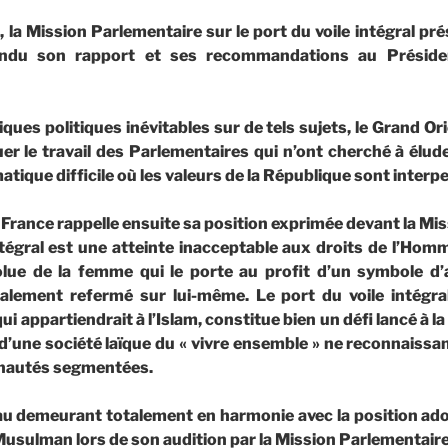
 la Mission Parlementaire sur le port du voile intégral pr
ndu son rapport et ses recommandations au Préside
ues politiques inévitables sur de tels sujets, le Grand Or
uer le travail des Parlementaires qui n’ont cherché à élu
tique difficile où les valeurs de la République sont interpe
 France rappelle ensuite sa position exprimée devant la Mi
intégral est une atteinte inacceptable aux droits de l’Hom
lue de la femme qui le porte au profit d’un symbole d
alement refermé sur lui-même. Le port du voile intégral
ui appartiendrait à l’Islam, constitue bien un défi lancé à l
une société laïque du « vivre ensemble » ne reconnaissa
nautés segmentées.
au demeurant totalement en harmonie avec la position ado
Musulman lors de son audition par la Mission Parlementaire