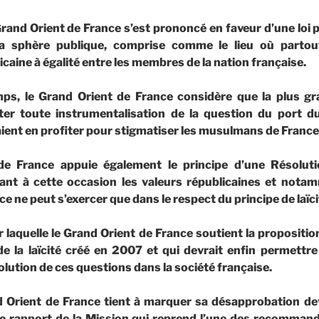
Grand Orient de France s’est prononcé en faveur d’une loi p
a sphère publique, comprise comme le lieu où partout
caine à égalité entre les membres de la nation française.
s, le Grand Orient de France considère que la plus gra
ter toute instrumentalisation de la question du port du
aient en profiter pour stigmatiser les musulmans de France
de France appuie également le principe d’une Résoluti
ant à cette occasion les valeurs républicaines et notam
ce ne peut s’exercer que dans le respect du principe de laïci
ur laquelle le Grand Orient de France soutient la propositi
de la laïcité créé en 2007 et qui devrait enfin permettre d
évolution de ces questions dans la société française.
nd Orient de France tient à marquer sa désapprobation de
e rapport de la Mission qui reprend l’une des recomman