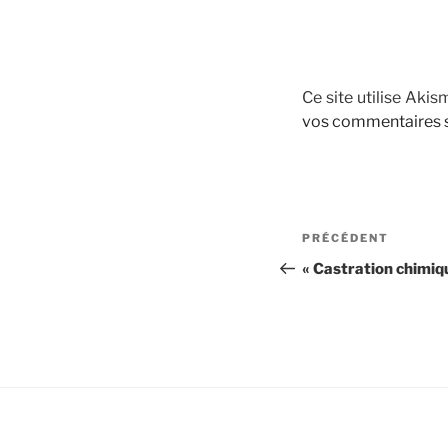
Ce site utilise Akis
vos commentaires s
Navigation
Article
PRÉCÉDENT
de
précédent
« Castration chimiq
l’article