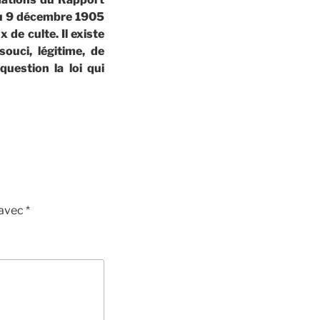
 du 9 décembre 1905
 de culte. Il existe
ouci, légitime, de
uestion la loi qui
 avec
*