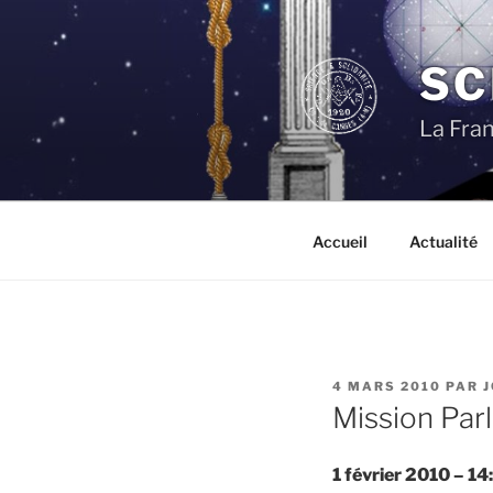
Aller
au
contenu
SC
principal
La Fra
Accueil
Actualité
PUBLIÉ
4 MARS 2010
PAR
LE
Mission Parl
1 février 2010 – 14