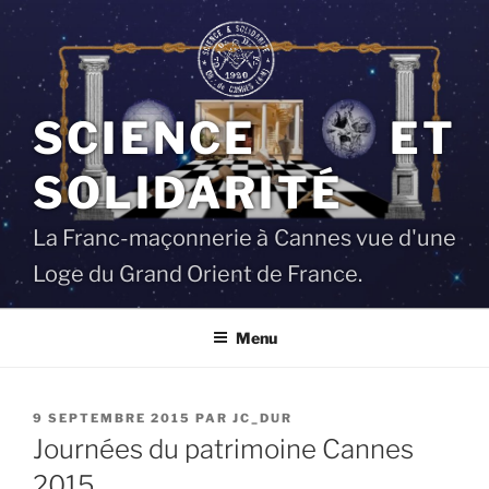
Aller
au
contenu
principal
SCIENCE ET
SOLIDARITÉ
La Franc-maçonnerie à Cannes vue d'une
Loge du Grand Orient de France.
Menu
PUBLIÉ
9 SEPTEMBRE 2015
PAR
JC_DUR
LE
Journées du patrimoine Cannes
2015