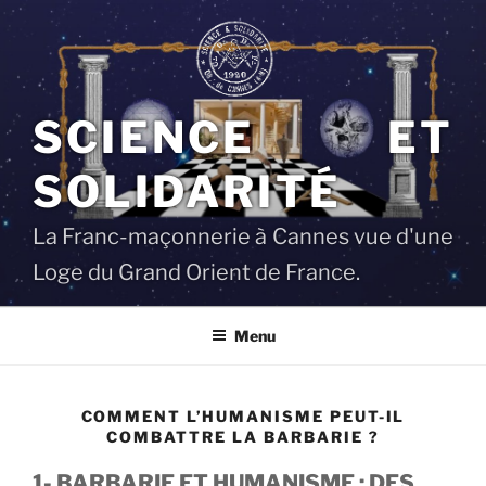
Aller
au
contenu
principal
SCIENCE ET
SOLIDARITÉ
La Franc-maçonnerie à Cannes vue d'une
Loge du Grand Orient de France.
Menu
COMMENT L’HUMANISME PEUT-IL
COMBATTRE LA BARBARIE ?
1- BARBARIE ET HUMANISME : DES